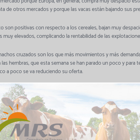
el mercado porque Europa, en general, compra muy despacio es
ata de otros mercados y porque las vacas están bajando sus pre
o son positivas con respecto a los cereales, bajan muy despacio
os muy elevados, complicando la rentabilidad de las explotacion
 machos cruzados son los que más movimientos y más demanda 
 las hembras, que esta semana se han parado un poco y para t
co a poco se va reduciendo su oferta.
los machos, comparativa semana 36 y 37, disminuyen esta seman
inuye levemente, -2,12 kilos, situando el peso medio de la se
hembras se mantienen con un leve aumento, en este caso, en u
inuye, 3,85 kilos, situando el peso medio de la semana en 242,