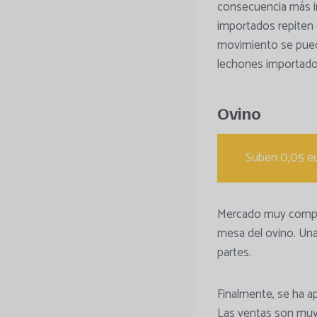
consecuencia más in
importados repiten 
movimiento se pued
lechones importados
Ovino
Suben 0,05 eur
Mercado muy complic
mesa del ovino. Una 
partes.
Finalmente, se ha a
Las ventas son muy