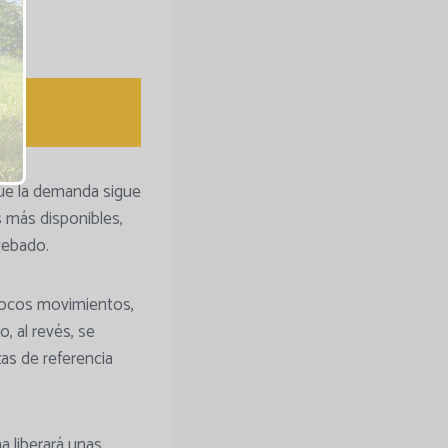
que la demanda sigue
s más disponibles,
cebado.
pocos movimientos,
, al revés, se
as de referencia
a liberará unas