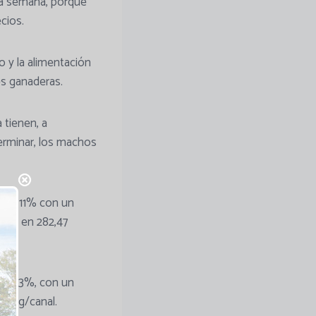
ta semana, porque
cios.
 y la alimentación
es ganaderas.
tienen, a
erminar, los machos
a, 5,11% con un
mana en 282,47
n 0,73%, con un
81 kg/canal.