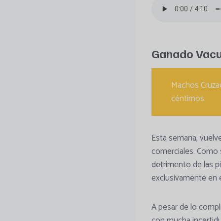
Ganado Vac
Machos Cruzad
céntimos.
Esta semana, vuelv
comerciales. Como 
detrimento de las p
exclusivamente en e
A pesar de lo comp
con mucha incertid