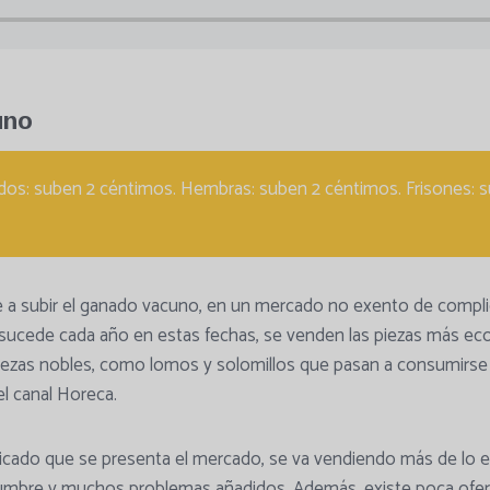
uno
os: suben 2 céntimos. Hembras: suben 2 céntimos. Frisones: 
e a subir el ganado vacuno, en un mercado no exento de compl
sucede cada año en estas fechas, se venden las piezas más ec
iezas nobles, como lomos y solomillos que pasan a consumirse 
l canal Horeca.
licado que se presenta el mercado, se va vendiendo más de lo 
umbre y muchos problemas añadidos. Además, existe poca ofert