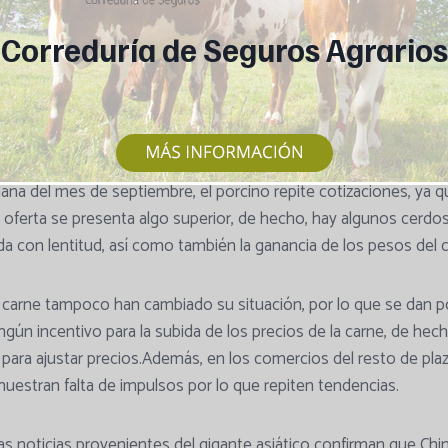
Correduría de Seguros Agrarios
ebo
ión.
ana del mes de septiembre, el porcino repite cotizaciones, ya 
This popup will close in:
7
a oferta se presenta algo superior, de hecho, hay algunos cerdo
da con lentitud, así como también la ganancia de los pesos del 
 carne tampoco han cambiado su situación, por lo que se dan 
ngún incentivo para la subida de los precios de la carne, de hecho
para ajustar precios.Además, en los comercios del resto de plaz
estran falta de impulsos por lo que repiten tendencias.
as noticias provenientes del gigante asiático confirman que Chin