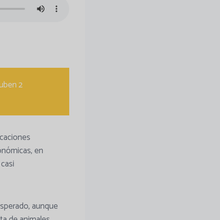
suben 2
icaciones
onómicas, en
casi
esperado, aunque
a de animales,