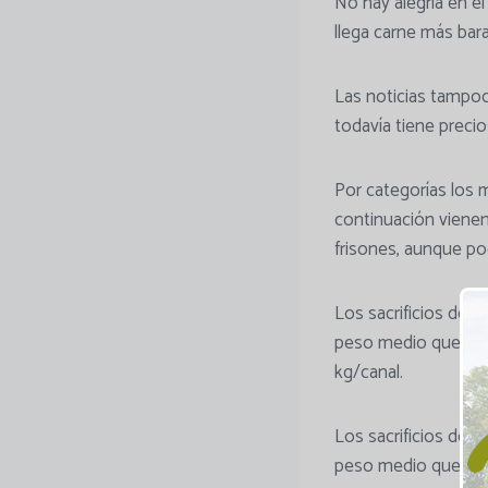
No hay alegría en 
llega carne más bar
Las noticias tampoc
todavía tiene preci
Por categorías los
continuación vienen
frisones, aunque po
Los sacrificios de 
peso medio que dism
kg/canal.
Los sacrificios de 
peso medio que dism