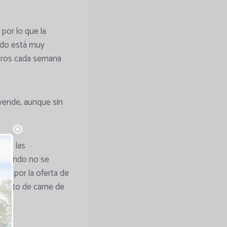
por lo que la
Todo está muy
rneros cada semana
 vende, aunque sin
 con las
e cuando no se
ión por la oferta de
miento de carne de