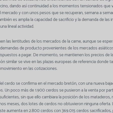
rcino, dando así continuidad a los momentos tensionados que vi
el mercado y con unos pesos que se recuperan, semana a semana
mbién es amplia la capacidad de sacrificio y la demanda de las i
na lineal actividad.
n las lentitudes de los mercados de la carne, aunque se esper
s demandas de producto provenientes de los mercados asiáticos
ispuestos a pagar. De momento, se mantienen los precios de la
ción similar se vive en las plazas europeas de referencia donde 
movimiento en las cotizaciones.
 del cerdo se confirma en el mercado bretón, con una nueva baj
os. Un poco más de 1.900 cerdos se pusieron a la venta por par
suficientes, sin que ello cambiara la posición de los mataderos,
os meses, dos lotes de cerdos no obtuvieron ninguna oferta. La
ste aumenta en 2.800 cerdos con 369.015 cerdos sacrificados, 