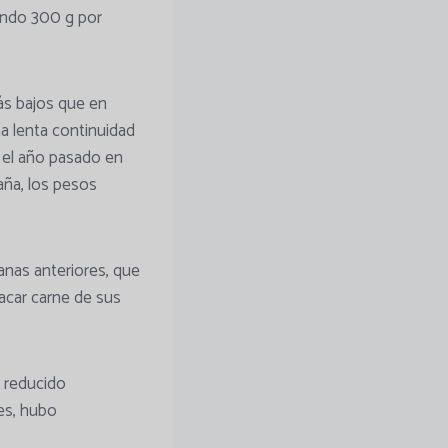
ando 300 g por
ás bajos que en
a lenta continuidad
e el año pasado en
aña, los pesos
manas anteriores, que
acar carne de sus
n reducido
es, hubo