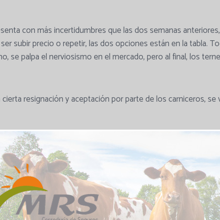
senta con más incertidumbres que las dos semanas anteriores, 
a ser subir precio o repetir, las dos opciones están en la tabla. 
o, se palpa el nerviosismo en el mercado, pero al final, los te
cierta resignación y aceptación por parte de los carniceros, se
cción, si el pienso no subiera de precio, habría más calma, pero
es, no pueden permitirse la carne barata, ya que consideran qu
 ellos solos bajarán su precio. A todo esto, se une la preocupac
ño, porque incluso creen que podría haber un cierto desabasteci
do.