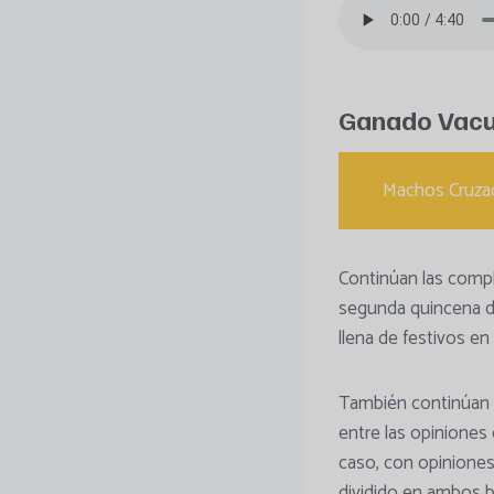
Ganado Vac
Machos Cruzad
Continúan las compl
segunda quincena d
llena de festivos e
También continúan l
entre las opiniones 
caso, con opinione
dividido en ambos 