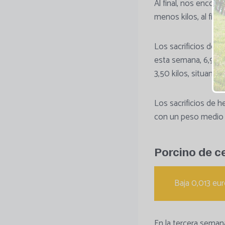
Al final, nos encon
menos kilos, al fina
Los sacrificios de 
esta semana, 6,90%
3,50 kilos, situand
Los sacrificios de 
con un peso medio q
Porcino de c
Baja 0,013 eur
En la tercera sema