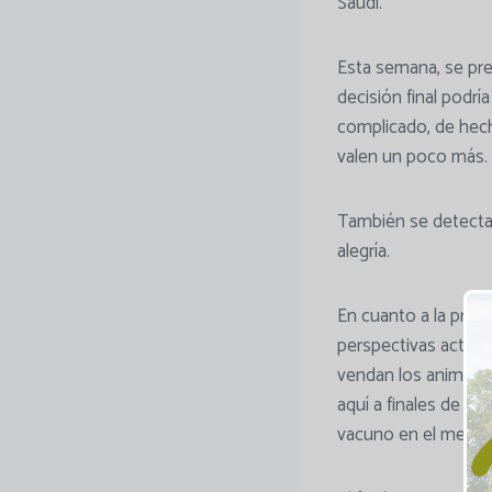
Saudí.
Esta semana, se pre
decisión final podrí
complicado, de hech
valen un poco más.
También se detecta 
alegría.
En cuanto a la produ
perspectivas actual
vendan los animales,
aquí a finales de a
vacuno en el merca