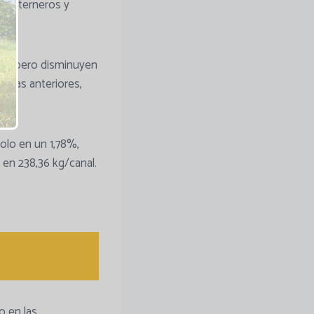
nos terneros y
les, pero disminuyen
anas anteriores,
olo en un 1,78%,
en 238,36 kg/canal.
o en las