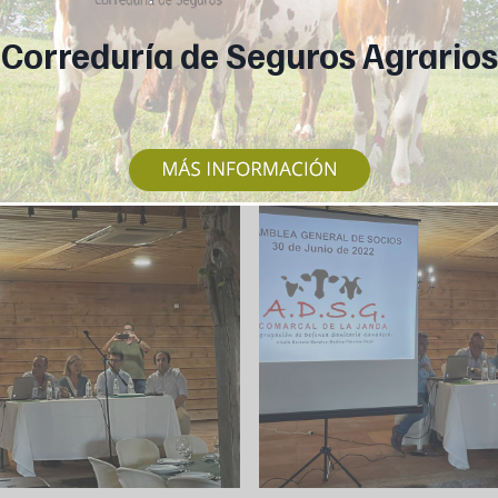
Correduría de Seguros Agrarios
This popup will close in:
6