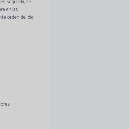
s en segunda, se
ra en las
nte orden del día:
dores.