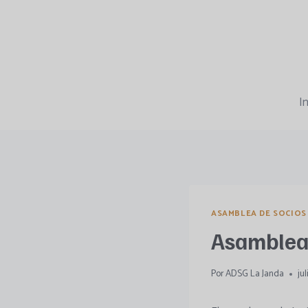
Saltar
al
contenido
In
ASAMBLEA DE SOCIOS
Asamblea 
Por
ADSG La Janda
ju