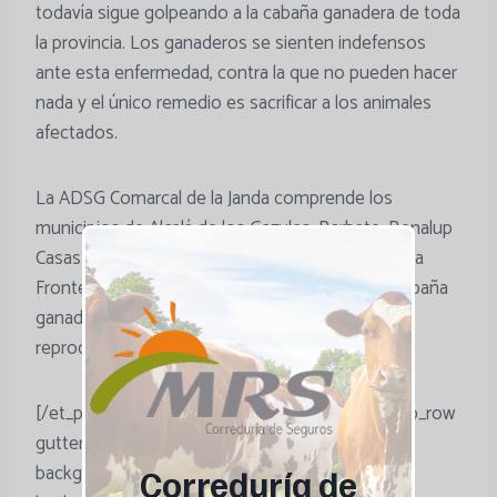
todavía sigue golpeando a la cabaña ganadera de toda
la provincia. Los ganaderos se sienten indefensos
ante esta enfermedad, contra la que no pueden hacer
nada y el único remedio es sacrificar a los animales
afectados.
La ADSG Comarcal de la Janda comprende los
municipios de Alcalá de los Gazules, Barbate, Benalup
Casas Viejas, Medina Sidonia, Paterna y Vejer de la
Frontera. Tiene actualmente 761 socios y una cabaña
ganadera de aproximadamente 27.500 bovinos
reproductores, 23.000 cabras y 5.100 ovejas.
[/et_pb_text][/et_pb_column][/et_pb_row][et_pb_row
gutter_width=”2″ _builder_version=”3.0.91″
background_size=”initial”
Correduría de