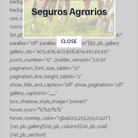
background_position=”top_left”
Seguros Agrarios
background_repeat=”repeat”
use_custom_gutter=”on”
custom_padding=”36px|0px|16.0781px|0px”]
[et_pb_column type=”4_4″ _builder_version=”3.0.47″
This popup will close in:
8
CLOSE
parallax=”off” parallax_method=”on”][et_pb_gallery
gallery_ids=”405,406,407,408,409,410,411,412″
posts_number=”12″ _builder_version=”3.0.91″
pagination_font_size_tablet=”51″
pagination_line_height_tablet=”2″
show_title_and_caption=”off” show_pagination=”off”
gallery_captions=”,,,,,,,”
box_shadow_style_image=”preset1″
hover_icon=”%%51%%”
hover_overlay_color=”rgba(255,255,255,0.62)”]
[/et_pb_gallery][/et_pb_column][/et_pb_row]
[/et_pb_section]