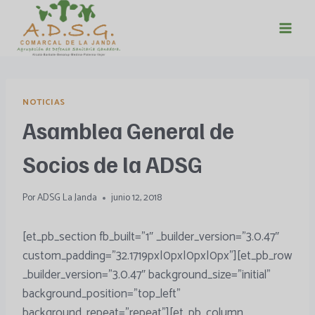
Saltar
al
contenido
NOTICIAS
Asamblea General de
Socios de la ADSG
Por
ADSG La Janda
junio 12, 2018
[et_pb_section fb_built=”1″ _builder_version=”3.0.47″
custom_padding=”32.1719px|0px|0px|0px”][et_pb_row
_builder_version=”3.0.47″ background_size=”initial”
background_position=”top_left”
background_repeat=”repeat”][et_pb_column